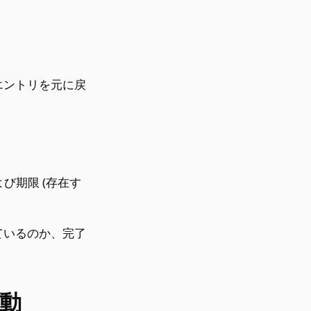
エントリを元に戻
。
び期限 (存在す
ているのか、完了
起動