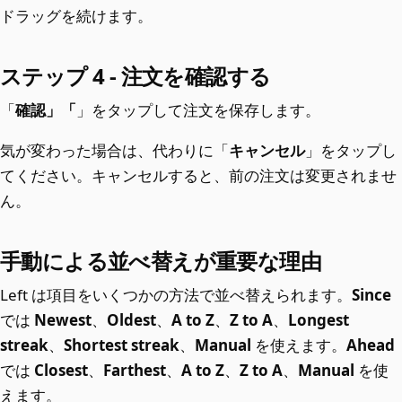
ドラッグを続けます。
ステップ 4 - 注文を確認する
「
確認」「
」をタップして注文を保存します。
気が変わった場合は、代わりに「
キャンセル
」をタップし
てください。キャンセルすると、前の注文は変更されませ
ん。
手動による並べ替えが重要な理由
Left は項目をいくつかの方法で並べ替えられます。
Since
では
Newest
、
Oldest
、
A to Z
、
Z to A
、
Longest
streak
、
Shortest streak
、
Manual
を使えます。
Ahead
では
Closest
、
Farthest
、
A to Z
、
Z to A
、
Manual
を使
えます。