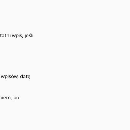
tni wpis, jeśli
ę wpisów, datę
eniem, po