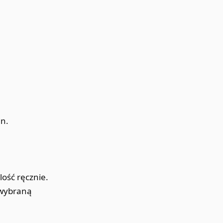
in.
ość ręcznie.
 wybraną