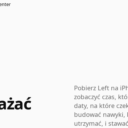
enter
Pobierz Left na iP
ażać
zobaczyć czas, któr
daty, na które cze
budować nawyki, 
utrzymać, i stawać