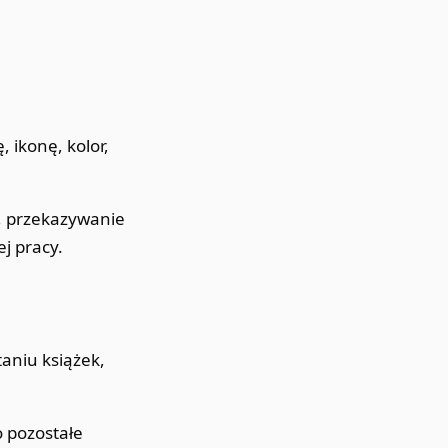
, ikonę, kolor,
i, przekazywanie
j pracy.
taniu książek,
o pozostałe