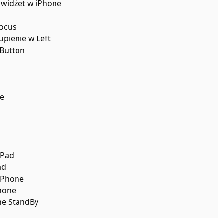
 widżet w iPhone
Focus
upienie w Left
 Button
ce
iPad
ad
 iPhone
Phone
one StandBy