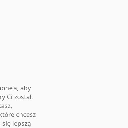
hone’a, aby
y Ci został,
kasz,
które chcesz
 się lepszą