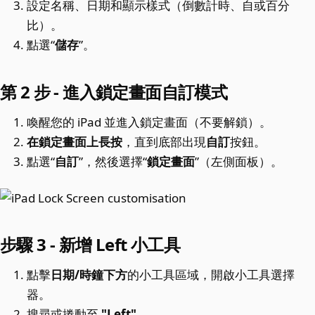
設定名稱、日期和顯示樣式（倒數計時、自或百分
比）。
點選“
儲存
”。
第 2 步 - 進入鎖定畫面自訂模式
喚醒您的 iPad 並進入鎖定畫面（不要解鎖）。
在鎖定畫面上長按
，直到底部出現
自訂
按鈕。
點選“
自訂
”，然後選擇“
鎖定畫面
”（左側面板）。
步驟 3 - 新增 Left 小工具
點擊
日期/時鐘下方
的小工具區域，開啟小工具選擇
器。
搜尋或捲動至
"Left"
。