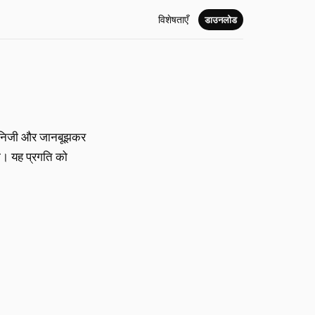
विशेषताएँ
डाउनलोड
एं निजी और जानबूझकर
था। यह प्रगति को