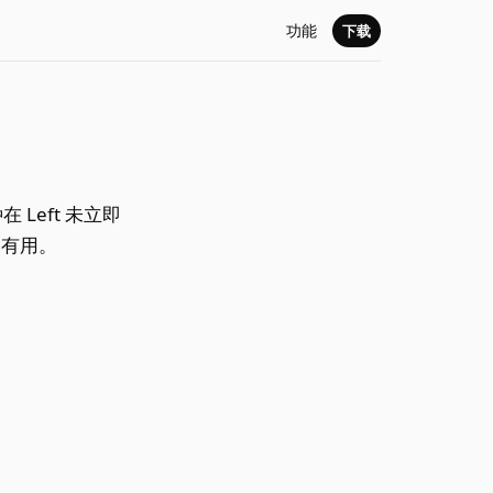
功能
下载
 Left 未立即
常有用。