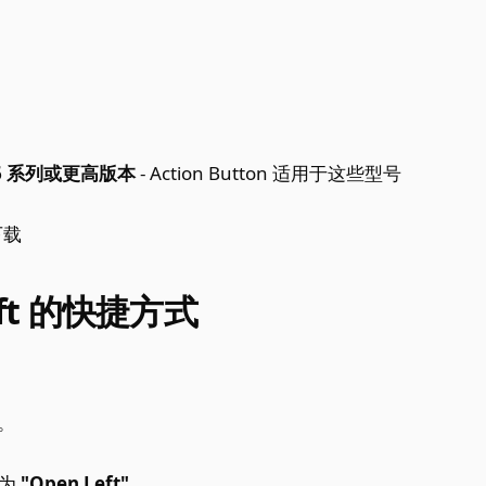
ne 16 系列或更高版本
- Action Button 适用于这些型号
下载
eft 的快捷方式
。
。
名为
"Open Left"
。