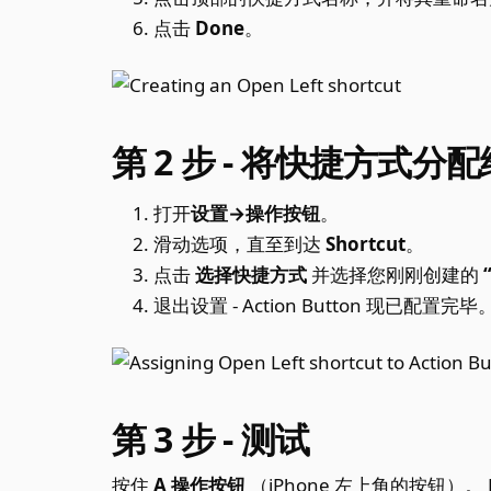
点击
Done
。
第 2 步 - 将快捷方式分配给 
打开
设置→操作按钮
。
滑动选项，直至到达
Shortcut
。
点击
选择快捷方式
并选择您刚刚创建的
退出设置 - Action Button 现已配置完毕
第 3 步 - 测试
按住
A 操作按钮
（iPhone 左上角的按钮）