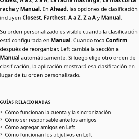
Oldest
,
A a Z
,
Z a A
,
La racha más larga
,
La más corta
racha
y
Manual
. En
Ahead
, las opciones de clasificación
incluyen
Closest
,
Farthest
,
A a Z
,
Z a A
y
Manual
.
Su orden personalizado es visible cuando la clasificación
está configurada en
Manual
. Cuando toca
Confirm
después de reorganizar, Left cambia la sección a
Manual
automáticamente. Si luego elige otro orden de
clasificación, la aplicación mostrará esa clasificación en
lugar de tu orden personalizado.
GUÍAS RELACIONADAS
Cómo funcionan la cuenta y la sincronización
Cómo ser responsable ante los amigos
Cómo agregar amigos en Left
Cómo funcionan los objetivos en Left