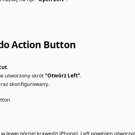
 do Action Button
cut
.
ie utworzony skrót
"Otwórz Left"
.
teraz skonfigurowany.
k w lewej górnej krawędzi iPhone). Left powinien otworzyć