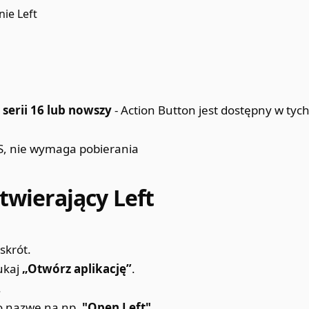
ie Left
 serii 16 lub nowszy
- Action Button jest dostępny w ty
, nie wymaga pobierania
twierający Left
skrót.
ukaj
„Otwórz aplikację”
.
.
go nazwę na np.
"Open Left"
.