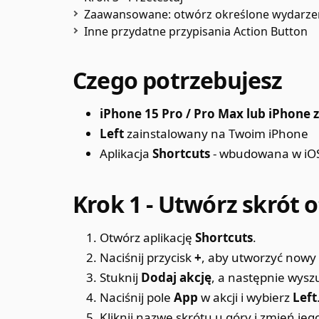
Zaawansowane: otwórz określone wydarzen
Inne przydatne przypisania Action Button
Czego potrzebujesz
iPhone 15 Pro / Pro Max lub iPhone z
Left
zainstalowany na Twoim iPhone
Aplikacja
Shortcuts
- wbudowana w iOS
Krok 1 - Utwórz skrót o
Otwórz aplikację
Shortcuts
.
Naciśnij przycisk
+
, aby utworzyć nowy 
Stuknij
Dodaj akcję
, a następnie wysz
Naciśnij pole
App
w akcji i wybierz
Left
Kliknij nazwę skrótu u góry i zmień je