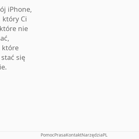
ój iPhone,
 który Ci
 które nie
ać,
 które
stać się
ie.
Pomoc
Prasa
Kontakt
Narzędzia
PL