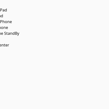
iPad
ad
 iPhone
Phone
one StandBy
enter