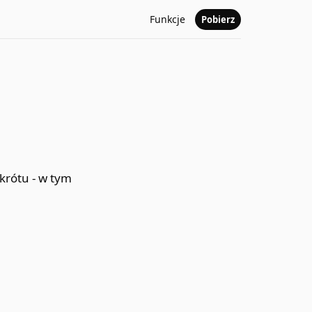
Funkcje
Pobierz
krótu - w tym