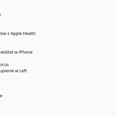
i
lów z Apple Health
 widżet w iPhone
Focus
upienie w Left
ce