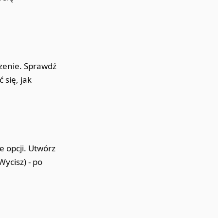
rzenie. Sprawdź
 się, jak
le opcji. Utwórz
Wycisz) - po