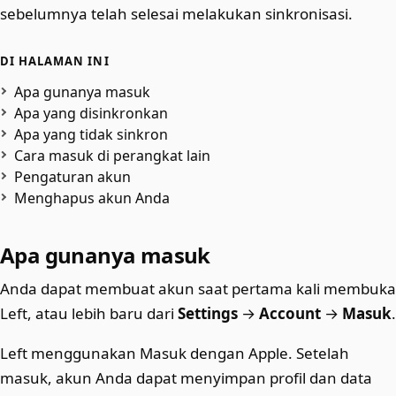
sebelumnya telah selesai melakukan sinkronisasi.
DI HALAMAN INI
Apa gunanya masuk
Apa yang disinkronkan
Apa yang tidak sinkron
Cara masuk di perangkat lain
Pengaturan akun
Menghapus akun Anda
Apa gunanya masuk
Anda dapat membuat akun saat pertama kali membuka
Left, atau lebih baru dari
Settings
→
Account
→
Masuk
.
Left menggunakan Masuk dengan Apple. Setelah
masuk, akun Anda dapat menyimpan profil dan data