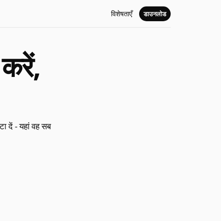
विशेषताएँ
डाउनलोड
रें,
 दें - यहां वह सब